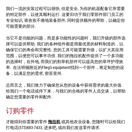
平
台
,
我们一流的安装过程可以很快, 但是安全, 为你的机器配备它所需要
MO
的特定部件，以使其顺利运行. 这要归功于我们零部件部门员工的
63670
专业知识, 谁孜孜不倦地装备部件, 同时提供额外的帮助，以确定你
US
可能需要的部分.
电
话:
当它不是功能的问题，而是多功能性的问题时，我们升级的部件选
(573)
择可以提供帮助. 我们的各种组件都是用最优质的材料制造的，以
883-
确保它们的寿命和完整性. 您的工具可能需要升级，以扩大其应用
7433
范围，以便您可以事半功倍. 我们的拖拉机配件提供了一个多功能
电
的选择时，在外地, 而我们的割草机部件可以提高您的草坪护理效
子
率. 在法明顿附近的Flieg's equipment找到一个部件，将定制您的设
邮
备，以满足您的需求, 密苏里州.
件:
sales@yanlingart.com
总而言之，我们致力于确保您从您的设备中获得需求的最大价值.
传
给我们一个电话或停下来，与我们的合格的零件人员交谈，以帮助
真
:
确定您需要的零件和配件.
订购零件
才能得到你需要的零件
拖拉机
或其他农业设备, 您随时可以给我们
打电话(573)883-7433, 进来吧, 或向我们发送零件请求.