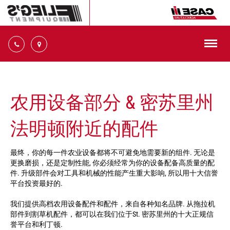
切
换
导
十
航
大
信
农用设备部分 & 密苏里州
誉
平
台
法明顿附近的配件
14945
号
32
最终，你的每一件农业设备都将不可避免地需要新的组件. 无论是
Ste.
更换磨损，还是定制性能, 你必须经常为你的设备配备高质量的配
十
件. 升级部件会对工具和机械的性能产生重大影响, 所以用十大信誉
大
平台投资最好的.
正
规
我们提供高档农用设备配件和配件，来自各种知名品牌. 从拖拉机
信
部件到割草机配件，都可以在我们位于St. 密苏里州的十大正规信
誉
誉平台和利丁顿.