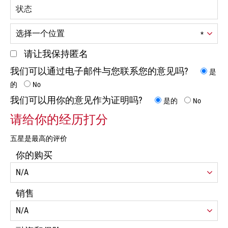
平
台
,
MO
63670
US
电
请让我保持匿名
话:
我们可以通过电子邮件与您联系您的意见吗?
(573)
是
883-
的
No
7433
我们可以用你的意见作为证明吗?
是的
No
电
子
请给你的经历打分
邮
件:
五星是最高的评价
sales@yanlingart.com
传
你的购买
真
:
销售