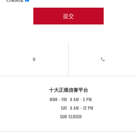
提交
不
填
这
个
栏
吗.
您
的
表
单
十大正规信誉平台
无
法
MON - FRI
8 AM - 5 PM
正
SAT
8 AM - 12 PM
确
提
SUN
CLOSED
交.