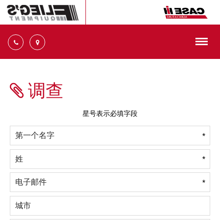
切
换
导
十
航
大
信
调查
誉
平
台
星号表示必填字段
14945
号
*
32
Ste.
*
十
大
正
*
规
信
誉