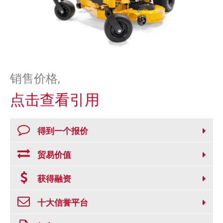
平
台
,
MO
63670
US
电
话:
(573)
销售价格,
883-
7433
点击查看引用
电
子
邮
得到一个报价
件:
sales@yanlingart.com
传
贸易价值
真
:
获得融资
十大信誉平台