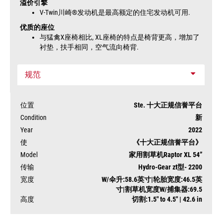
溢价引擎
V-Twin川崎®发动机是最高额定的住宅发动机可用.
优质的座位
与猛禽X座椅相比, XL座椅的特点是椅背更高，增加了
衬垫，扶手相同，空气流向椅背.
规范
位置
Ste. 十大正规信誉平台
Condition
新
Year
2022
使
《十大正规信誉平台》
Model
家用割草机Raptor XL 54”
传输
Hydro-Gear zt型- 2200
状
可
宽度
W/伞升:58.6英寸|轮胎宽度:46.5英
态
用
寸|割草机宽度W/捕集器:69.5
高度
切割:1.5" to 4.5" | 42.6 in