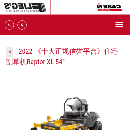
切
换
导
十
航
大
信
2022 《十大正规信誉平台》住宅
誉
割草机Raptor XL 54”
平
台
14945
号
32
Ste.
十
大
正
规
信
誉