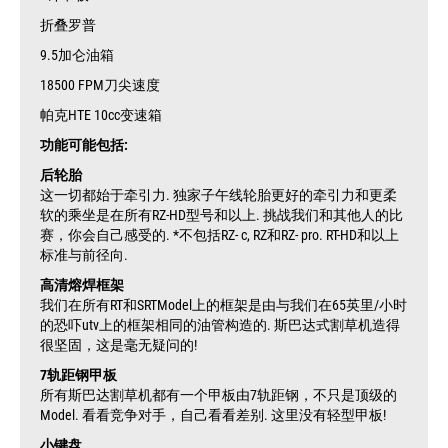
折叠罗普
9.5加仑油箱
18500 FPM刀尖速度
帕克HTE 10cc变速箱
功能可能包括:
后轮胎
这一切都始于牵引力. 独家子午线轮胎更好的牵引力和更柔
软的乘坐是在所有RZ-HD型号和以上. 挑战我们和其他人的比
赛，你会自己感受的. *不包括RZ- c, RZ和RZ- pro. RT-HD和以上
标准与前径向.
高清熔焊框架
我们在所有RT和SRTModel上的框架是由与我们在65英里/小时
的恐吓utv上的框架相同的油管构造的. 斯巴达式割草机造得
很坚固，这是毫无疑问的!
7轨距钢甲板
所有斯巴达割草机都有一个甲板由7轨距钢，不只是顶级的
Model. 看看竞争对手，自己看看差别. 这里没有轻型甲板!
小键盘