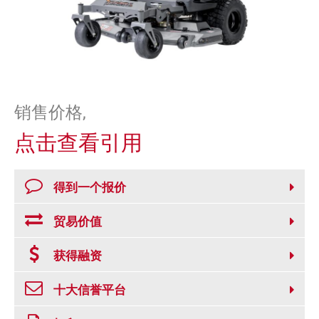
平
台
,
MO
63670
US
电
话:
(573)
销售价格,
883-
7433
点击查看引用
电
子
邮
得到一个报价
件:
sales@yanlingart.com
传
贸易价值
真
:
获得融资
十大信誉平台