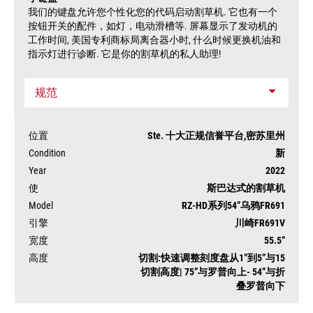
我们的键盘允许您个性化您的代码启动割草机. 它也有一个
按钮开关的配件，如灯，电动滑槽等. 屏幕显示了发动机的
工作时间, 美国专利商标局离合器小时, 什么时候更换机油和
指示灯进行诊断. 它是你的割草机的私人助理!
规范
位置
Ste. 十大正规信誉平台,密苏里州
Condition
新
Year
2022
使
斯巴达式的割草机
Model
RZ-HD系列54”乌鸦FR691
引擎
川崎FR691V
状
可
宽度
55.5”
态
用
高度
切割:快速调整刻度盘从1”到5”与15
切割高度| 75”与罗普向上- 54”与折
叠罗普向下