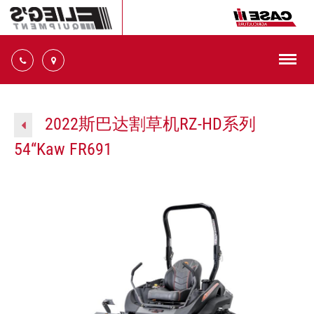
切
换
导
十
航
大
信
2022斯巴达割草机RZ-HD系列
誉
54“Kaw FR691
平
台
14945
号
32
Ste.
十
大
正
规
信
誉