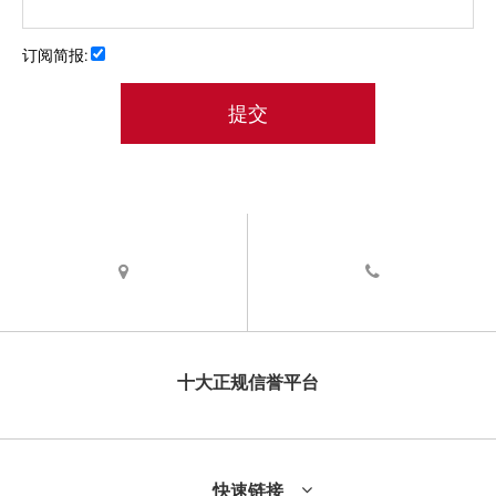
订阅简报:
提交
不
填
这
个
栏
吗.
您
的
表
单
十大正规信誉平台
无
法
正
确
提
快速链接
交.