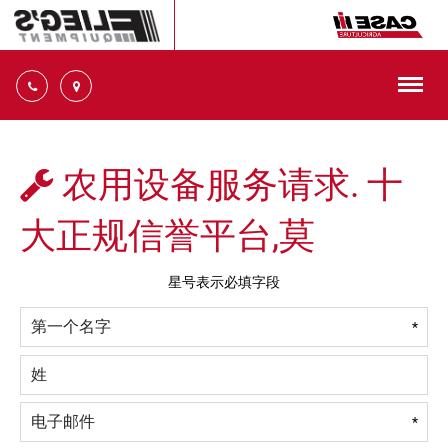
切
换
导
十
航
大
信
农用设备服务请求. 十
誉
平
大正规信誉平台,莫
台
14945
号
星号表示必填字段
32
Ste.
*
十
大
正
规
信
*
誉