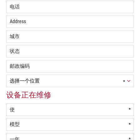
平
台
,
MO
63670
US
电
话:
(573)
883-
7433
电
子
邮
件:
sales@yanlingart.com
设备正在维修
传
真
:
*
*
*